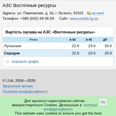
АЗС Восточные ресурсы
Адреса
ул. Павловская, д. 2в, г. Луганск, 91021
на мапі
Телефон
+380 (642) 58 06 50
Сайт
www.vostok.lg.ua
Вартість
палива
на АЗС «Восточные ресурсы»
Регіон
A-92
A-95
ДП
Луганская
22.6
23.6
20.6
Середня
22.6
23.6
20.6
показати графік
I.UA, 2006—2026.
Зворотний зв'язок
Політика конфіденційності
Для зручності користування сайтом
Ok
використовуються Cookies. Детальніше в
політиці
конфіденційності
This website uses cookies to ensure you get the best