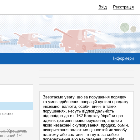
Вхід
Реєстрація
Інформери
Звертаємо увагу, що за порушення порядку
та умов здійснення операцій купівлі-продажу
іноземної валюти, особи, винні в таких
порушеннях, несуть відповідальність
нского.
відповідно до ст. 162 Кодексу України про
адміністративні правопорушення, згідно з
якою незаконні скуповування, продаж, обмін,
використання валютних цінностей як засобу
ськ. Хрещатик.
платежу або застави - тягнуть за собою
на синий 1%.
попередження або накладення штрафу від