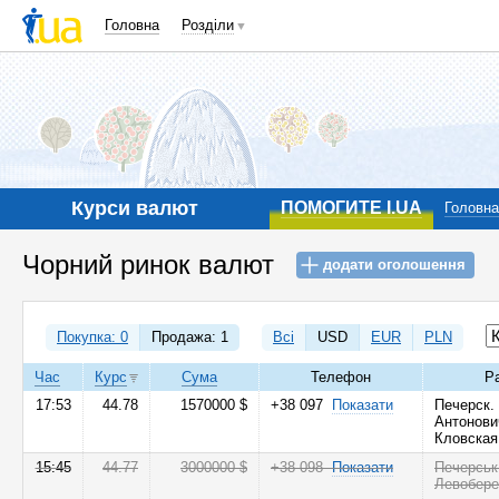
Головна
Розділи
Курси валют
ПОМОГИТЕ I.UA
Головна
Чорний ринок валют
додати оголошення
Покупка: 0
Продажа: 1
Всі
USD
EUR
PLN
Час
Курс
Сума
Телефон
Р
17:53
44.78
1570000 $
+38 097
Показати
Печерск.
Антонови
Кловская
15:45
44.77
3000000 $
+38 098
Показати
Печерськ
Левобер