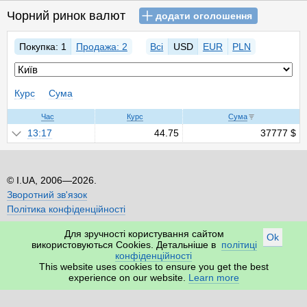
Чорний ринок валют
додати оголошення
Покупка: 1
Продажа: 2
Всі
USD
EUR
PLN
Курс
Сума
Час
Курс
Сума
13:17
44.75
37777 $
I.UA, 2006—2026.
Зворотний зв'язок
Політика конфіденційності
Для зручності користування сайтом
Ok
використовуються Cookies. Детальніше в
політиці
конфіденційності
This website uses cookies to ensure you get the best
experience on our website.
Learn more