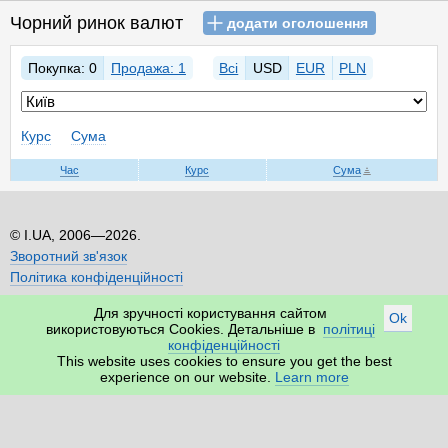
Чорний ринок валют
додати оголошення
Покупка: 0
Продажа: 1
Всі
USD
EUR
PLN
Курс
Сума
Час
Курс
Сума
I.UA, 2006—2026.
Зворотний зв'язок
Політика конфіденційності
Для зручності користування сайтом
Ok
використовуються Cookies. Детальніше в
політиці
конфіденційності
This website uses cookies to ensure you get the best
experience on our website.
Learn more