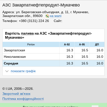
АЗС Закарпатнефтепродукт-Мукачево
Адреса
ул. Береговская-объездная, д. 11, г. Мукачево,
Закарпатская обл., 89600
на мапі
Телефон
+380 (3131) 224 26
Сайт
Вартість
палива
на АЗС «Закарпатнефтепродукт-
Мукачево»
Регіон
A-92
A-95
ДП
Закарпатская
16.3
16.5
16.0
Николаевская
16.3
16.5
16.0
Середня
16.3
16.5
16.0
показати графік
I.UA, 2006—2026.
Зворотний зв'язок
Політика конфіденційності