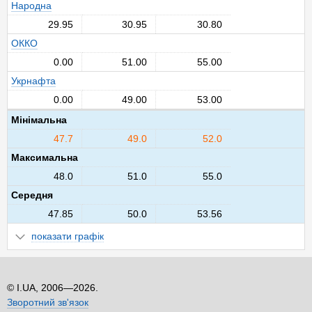
Народна
29.95
30.95
30.80
ОККО
0.00
51.00
55.00
Укрнафта
0.00
49.00
53.00
Мінімальна
47.7
49.0
52.0
Максимальна
48.0
51.0
55.0
Середня
47.85
50.0
53.56
показати графік
I.UA, 2006—2026.
Зворотний зв'язок