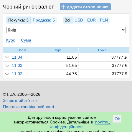
Чорний ринок валют
додати оголошення
Покупка: 3
Продажа: 5
Всі
USD
EUR
PLN
Курс
Сума
Час
Курс
Сума
11:04
11.85
37777 zł
11:03
51.65
37777 €
11:02
44.75
37777 $
I.UA, 2006—2026.
Зворотний зв'язок
Політика конфіденційності
Для зручності користування сайтом
Ok
використовуються Cookies. Детальніше в
політиці
конфіденційності
This website uses cookies to ensure you get the best