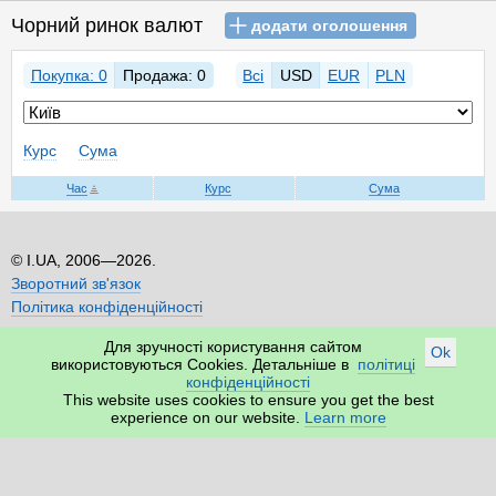
Чорний ринок валют
додати оголошення
Покупка: 0
Продажа: 0
Всі
USD
EUR
PLN
Курс
Сума
Час
Курс
Сума
I.UA, 2006—2026.
Зворотний зв'язок
Політика конфіденційності
Для зручності користування сайтом
Ok
використовуються Cookies. Детальніше в
політиці
конфіденційності
This website uses cookies to ensure you get the best
experience on our website.
Learn more