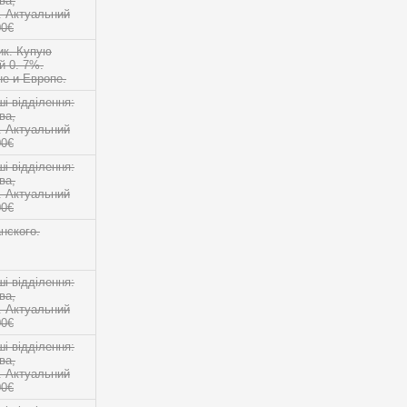
ва,
о. Актуальний
00€
ик. Купую
й 0. 7%.
е и Европе.
 відділення:
ва,
о. Актуальний
00€
 відділення:
ва,
о. Актуальний
00€
нского.
 відділення:
ва,
о. Актуальний
00€
 відділення:
ва,
о. Актуальний
00€