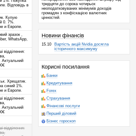
ий 1%. Покупка
тридцяти до сорока чотирьох
пе. Відповідь в
неоподатковуваних мінімумів доходів
громадян з конфіскацією валютних
ик. Купую
цінностей.
й 0. 7%.
е и Европе.
вий зразок ,
Новини фінансів
iber, WhatsApp,
15.10
Вартість акцій Nvidia досягла
історичного максимуму
 відділення:
ва,
о. Актуальний
00€
Корисні посилання
Банки
ськ. Хрещатик.
Кредитування
на синий 1%.
е и Европе.
Forex
 відділення:
Страхування
ва,
Фінансові послуги
о. Актуальний
00€
Перший діловий
Бізнес гороскоп
 відділення:
ва,