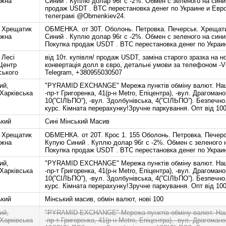
ежна
Синий . Куплю долар 96г с -2%. Обмен c зеленого на син
продаж USDT . BTC перестановка денег по Украине и Евро
телеграмі @Obmenkiev24.
 Хрещатик
ОБМЕНКА. от 30Т. Оболонь. Петровка. Печерськ. Хрещат
ежна
Синий . Куплю долар 96г с -2%. Обмен c зеленого на сини
Покупка продаж USDT . BTC перестановка денег по Украин
 Лесі
від 10т. купівля/ продаж USDT, заміна старого зразка на но
 Центр
конвертація долл в євро, детальні умови за телефоном -V
ського
Telegram, +380955030507
ий,
"PYRAMID EXCHANGE" Мережа пунктів обміну валют. Наші
 Харківська
-пр-т Григоренка, 41(р-н Metro, Епіцентра), -вул. Драгомано
10(”СІЛЬПО”), -вул. Здолбунівська, 4(”СІЛЬПО”). Безпечн
курс. Кімната перерахунку!Зручне паркування. Опт від 10
ький
Синi Мiнський Масив
 Хрещатик
ОБМЕНКА. от 20Т. Крос 1. 155 Оболонь. Петровка. Печер
ежна
Купую Синий . Куплю долар 96г с -2%. Обмен c зеленого 
Покупка продаж USDT . BTC перестановка денег по Украин
ий,
"PYRAMID EXCHANGE" Мережа пунктів обміну валют. Наші
 Харківська
-пр-т Григоренка, 41(р-н Metro, Епіцентра), -вул. Драгомано
10(”СІЛЬПО”), -вул. Здолбунівська, 4(”СІЛЬПО”). Безпечн
курс. Кімната перерахунку!Зручне паркування. Опт від 10
ький
Мінський масив, обмін валют, нові 100
ий,
"PYRAMID EXCHANGE" Мережа пунктів обміну валют. Наші
 Харківська
-пр-т Григоренка, 41(р-н Metro, Епіцентра), -вул. Драгомано