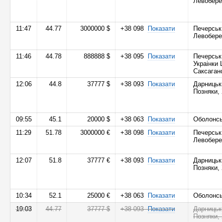
Левобер
11:47
44.77
3000000 $
+38 098
Показати
Печерськ
Левобер
11:46
44.78
888888 $
+38 095
Показати
Печерськ
Украінки
Саксаган
12:06
44.8
37777 $
+38 093
Показати
Дарницьк
Позняки,
09:55
45.1
20000 $
+38 063
Показати
Оболонс
11:29
51.78
3000000 €
+38 098
Показати
Печерськ
Левобер
12:07
51.8
37777 €
+38 093
Показати
Дарницьк
Позняки,
10:34
52.1
25000 €
+38 063
Показати
Оболонс
19:03
44.77
37777 $
+38 093
Показати
Дарницьк
Позняки,