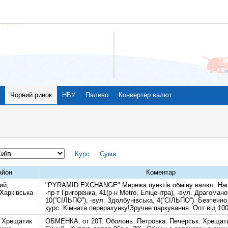
Чорний ринок
НБУ
Паливо
Конвертер валют
Курс
Сума
айон
Коментар
ий,
"PYRAMID EXCHANGE" Мережа пунктів обміну валют. Наші
 Харківська
-пр-т Григоренка, 41(р-н Metro, Епіцентра), -вул. Драгомано
10(”СІЛЬПО”), -вул. Здолбунівська, 4(”СІЛЬПО”). Безпечн
курс. Кімната перерахунку!Зручне паркування. Опт від 10
 Хрещатик
ОБМЕНКА. от 20Т. Оболонь. Петровка. Печерськ. Хрещат