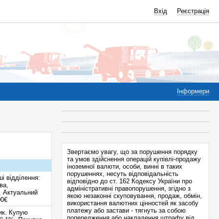
Вхід
Реєстрація
Інформери
Звертаємо увагу, що за порушення порядку
та умов здійснення операцій купівлі-продажу
іноземної валюти, особи, винні в таких
порушеннях, несуть відповідальність
 відділення:
відповідно до ст. 162 Кодексу України про
ва,
адміністративні правопорушення, згідно з
о. Актуальний
якою незаконні скуповування, продаж, обмін,
00€
використання валютних цінностей як засобу
платежу або застави - тягнуть за собою
ик. Купую
попередження або накладення штрафу від