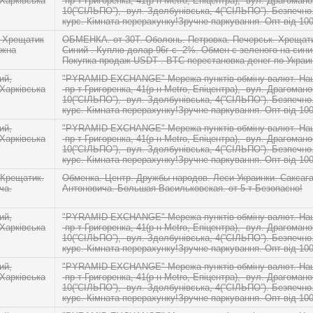
 Харківська
-пр-т Григоренка, 41(р-н Metro, Епіцентра), -вул. Драгомано
10(”СІЛЬПО”), -вул. Здолбунівська, 4(”СІЛЬПО”). Безпечн
курс. Кімната перерахунку!Зручне паркування. Опт від 10
 Хрещатик
ОБМЕНКА. от 30Т. Оболонь. Петровка. Печерськ. Хрещат
ежна
Синий . Куплю долар 96г с -2%. Обмен c зеленого на сини
Покупка продаж USDT . BTC перестановка денег по Украин
ий,
"PYRAMID EXCHANGE" Мережа пунктів обміну валют. Наші
 Харківська
-пр-т Григоренка, 41(р-н Metro, Епіцентра), -вул. Драгомано
10(”СІЛЬПО”), -вул. Здолбунівська, 4(”СІЛЬПО”). Безпечн
курс. Кімната перерахунку!Зручне паркування. Опт від 10
ий,
"PYRAMID EXCHANGE" Мережа пунктів обміну валют. Наші
 Харківська
-пр-т Григоренка, 41(р-н Metro, Епіцентра), -вул. Драгомано
10(”СІЛЬПО”), -вул. Здолбунівська, 4(”СІЛЬПО”). Безпечн
курс. Кімната перерахунку!Зручне паркування. Опт від 10
 Крещатик.
Обменка. Центр. Дружбы народов. Леси Украинки. Саксага
ча.
Антоновича. Большая Васильковская. от 5 т Безопасно!
ий,
"PYRAMID EXCHANGE" Мережа пунктів обміну валют. Наші
 Харківська
-пр-т Григоренка, 41(р-н Metro, Епіцентра), -вул. Драгомано
10(”СІЛЬПО”), -вул. Здолбунівська, 4(”СІЛЬПО”). Безпечн
курс. Кімната перерахунку!Зручне паркування. Опт від 10
ий,
"PYRAMID EXCHANGE" Мережа пунктів обміну валют. Наші
 Харківська
-пр-т Григоренка, 41(р-н Metro, Епіцентра), -вул. Драгомано
10(”СІЛЬПО”), -вул. Здолбунівська, 4(”СІЛЬПО”). Безпечн
курс. Кімната перерахунку!Зручне паркування. Опт від 10