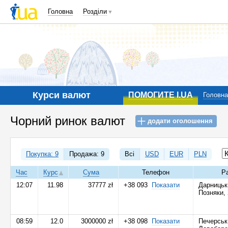
Головна
Розділи
Курси валют
ПОМОГИТЕ I.UA
Головна
Чорний ринок валют
додати оголошення
Покупка: 9
Продажа: 9
Всі
USD
EUR
PLN
Час
Курс
Сума
Телефон
Р
12:07
11.98
37777 zł
+38 093
Показати
Дарницьк
Позняки,
08:59
12.0
3000000 zł
+38 098
Показати
Печерськ