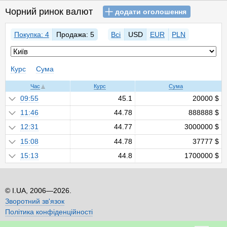
Чорний ринок валют
додати оголошення
Покупка: 4
Продажа: 5
Всі
USD
EUR
PLN
Курс
Сума
Час
Курс
Сума
09:55
45.1
20000 $
11:46
44.78
888888 $
12:31
44.77
3000000 $
15:08
44.78
37777 $
15:13
44.8
1700000 $
I.UA, 2006—2026.
Зворотний зв'язок
Політика конфіденційності