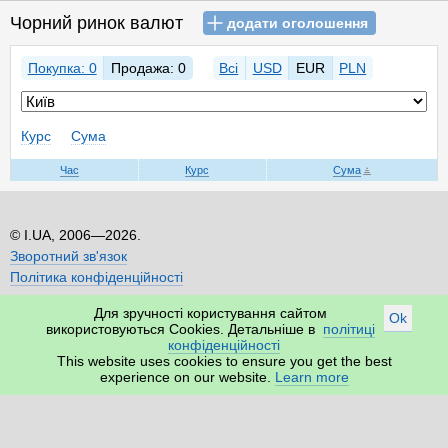
Чорний ринок валют
додати оголошення
Покупка: 0
Продажа: 0
Всі
USD
EUR
PLN
Курс
Сума
Час
Курс
Сума
I.UA, 2006—2026.
Зворотний зв'язок
Політика конфіденційності
Для зручності користування сайтом
Ok
використовуються Cookies. Детальніше в
політиці
конфіденційності
This website uses cookies to ensure you get the best
experience on our website.
Learn more