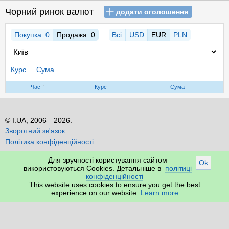
Чорний ринок валют
додати оголошення
Покупка: 0
Продажа: 0
Всі
USD
EUR
PLN
Курс
Сума
Час
Курс
Сума
I.UA, 2006—2026.
Зворотний зв'язок
Політика конфіденційності
Для зручності користування сайтом
Ok
використовуються Cookies. Детальніше в
політиці
конфіденційності
This website uses cookies to ensure you get the best
experience on our website.
Learn more