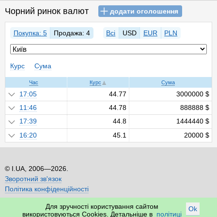
Чорний ринок валют
додати оголошення
Покупка: 5
Продажа: 4
Всі
USD
EUR
PLN
Курс
Сума
Час
Курс
Сума
17:05
44.77
3000000 $
11:46
44.78
888888 $
17:39
44.8
1444440 $
16:20
45.1
20000 $
I.UA, 2006—2026.
Зворотний зв'язок
Політика конфіденційності
Для зручності користування сайтом
Ok
використовуються Cookies. Детальніше в
політиці